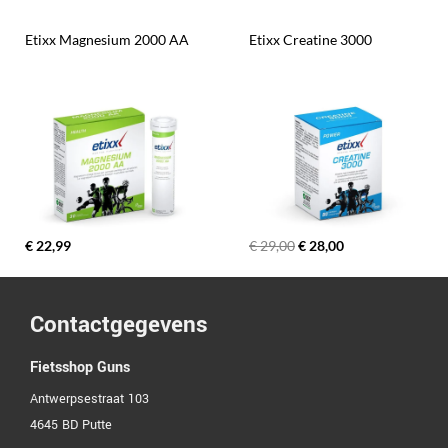
Etixx Magnesium 2000 AA
Etixx Creatine 3000
€ 22,99
€ 29,00
€ 28,00
Contactgegevens
Fietsshop Guns
Antwerpsestraat 103
4645 BD
Putte