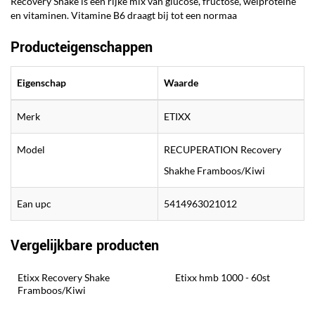
Recovery Shake is een rijke mix van glucose, fructose, weiproteïne
en vitaminen. Vitamine B6 draagt bij tot een normaa
Producteigenschappen
Eigenschap
Waarde
Merk
ETIXX
Model
RECUPERATION Recovery
Shakhe Framboos/Kiwi
Ean upc
5414963021012
Vergelijkbare producten
Etixx Recovery Shake 
Etixx hmb 1000 - 60st
Framboos/Kiwi