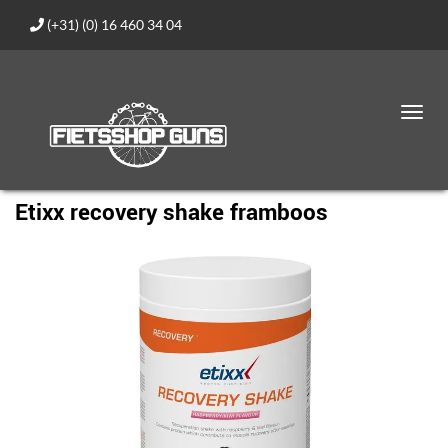
(+31) (0) 16 460 34 04
Toggl
navig
Etixx recovery shake framboos