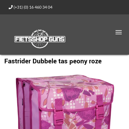
(+31) (0) 16 460 34 04
Toggl
navig
Fastrider Dubbele tas peony roze