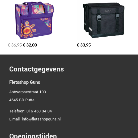
€ 36,95
€ 32,00
€ 33,95
Contactgegevens
Fietsshop Guns
Antwerpsestraat 103
4645 BD
Putte
Telefoon:
016 460 34 04
E-mail:
info@fietsshopguns.nl
Openingstijden