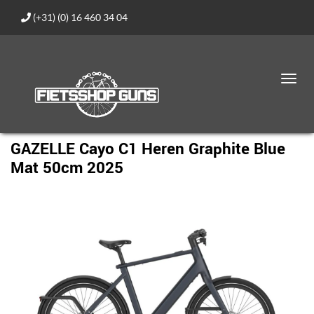
(+31) (0) 16 460 34 04
Toggl
navig
GAZELLE Cayo C1 Heren Graphite Blue
Mat 50cm 2025