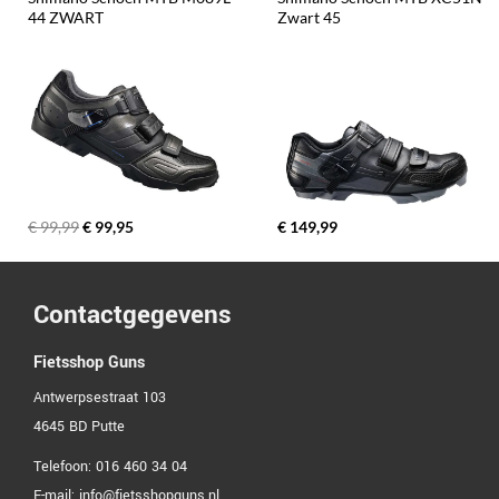
44 ZWART
Zwart 45
€ 99,99
€ 99,95
€ 149,99
Contactgegevens
Fietsshop Guns
Antwerpsestraat 103
4645 BD
Putte
Telefoon:
016 460 34 04
E-mail:
info@fietsshopguns.nl