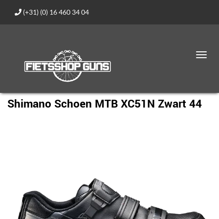
(+31) (0) 16 460 34 04
Toggl
navig
Shimano Schoen MTB XC51N Zwart 44