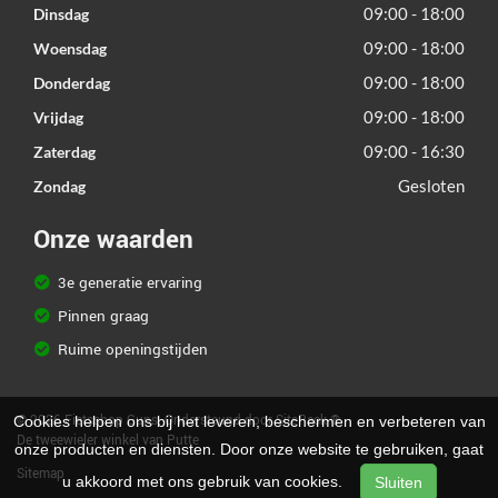
09:00 - 18:00
Dinsdag
09:00 - 18:00
Woensdag
09:00 - 18:00
Donderdag
09:00 - 18:00
Vrijdag
09:00 - 16:30
Zaterdag
Gesloten
Zondag
Onze waarden
3e generatie ervaring
Pinnen graag
Ruime openingstijden
© 2026 Fietsshop Guns. Ondersteund door
SitePack ®
Cookies helpen ons bij het leveren, beschermen en verbeteren van
De tweewieler winkel van Putte
onze producten en diensten. Door onze website te gebruiken, gaat
Sitemap
u akkoord met ons gebruik van cookies.
Sluiten