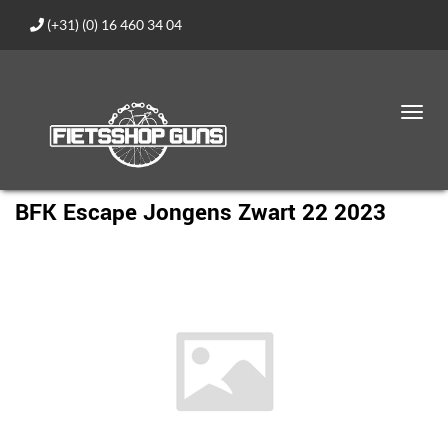
(+31) (0) 16 460 34 04
Toggl
navig
BFK Escape Jongens Zwart 22 2023