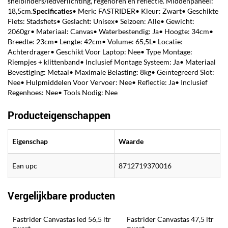
snelbinders/ledverlichting, regenoren en reflectie. Middenpaneel:
18,5cm.
Specificaties
• Merk: FASTRIDER• Kleur: Zwart• Geschikte
Fiets: Stadsfiets• Geslacht: Unisex• Seizoen: Alle• Gewicht:
2060gr• Materiaal: Canvas• Waterbestendig: Ja• Hoogte: 34cm•
Breedte: 23cm• Lengte: 42cm• Volume: 65,5L• Locatie:
Achterdrager• Geschikt Voor Laptop: Nee• Type Montage:
Riempjes + klittenband• Inclusief Montage Systeem: Ja• Materiaal
Bevestiging: Metaal• Maximale Belasting: 8kg• Geïntegreerd Slot:
Nee• Hulpmiddelen Voor Vervoer: Nee• Reflectie: Ja• Inclusief
Regenhoes: Nee• Tools Nodig: Nee
Producteigenschappen
Eigenschap
Waarde
Ean upc
8712719370016
Vergelijkbare producten
Fastrider Canvastas led 56,5 ltr 
Fastrider Canvastas 47,5 ltr 