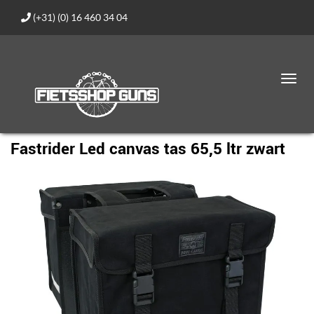
(+31) (0) 16 460 34 04
Toggl
navig
Fastrider Led canvas tas 65,5 ltr zwart