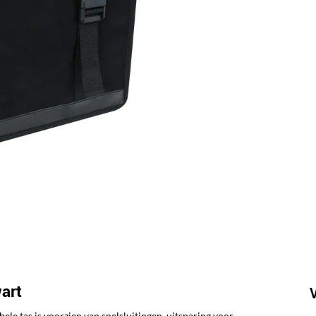
wart
e tas is voorzien van snelsluitingen, uitsparing voor