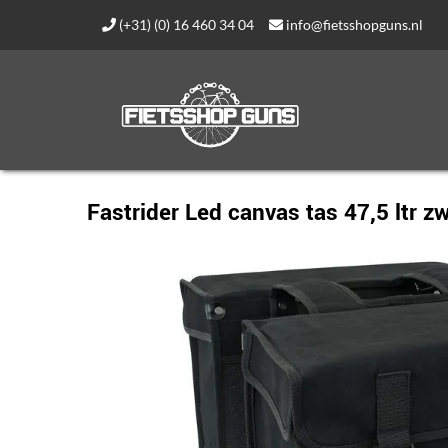
(+31) (0) 16 460 34 04
info@fietsshopguns.nl
Fastrider Led canvas tas 47,5 ltr z