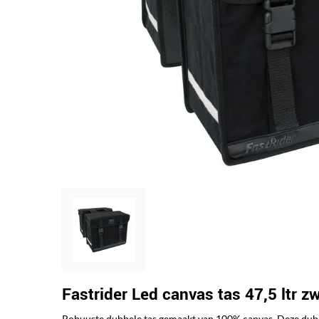
Fastrider Led canvas tas 47,5 ltr z
Robuuste dubbele tas gemaakt van 100% canvas. Deze dubbel