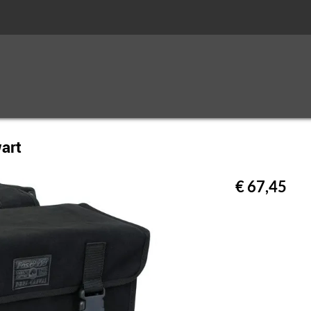
wart
€ 67,45