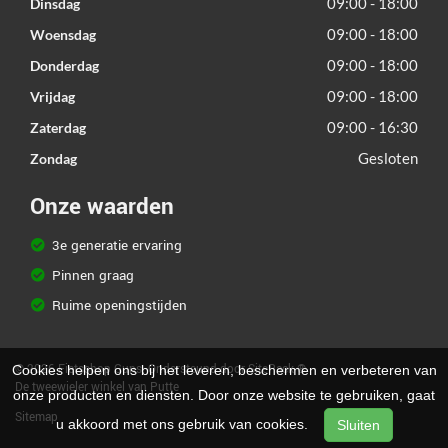
09:00 - 18:00
Dinsdag
09:00 - 18:00
Woensdag
09:00 - 18:00
Donderdag
09:00 - 18:00
Vrijdag
09:00 - 16:30
Zaterdag
Gesloten
Zondag
Onze waarden
3e generatie ervaring
Pinnen graag
Ruime openingstijden
© 2026 Fietsshop Guns. Ondersteund door
SitePack ®
Cookies helpen ons bij het leveren, beschermen en verbeteren van
De tweewieler winkel van Putte
onze producten en diensten. Door onze website te gebruiken, gaat
Sitemap
u akkoord met ons gebruik van cookies.
Sluiten