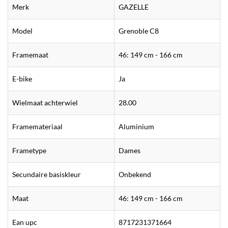
Merk
GAZELLE
Model
Grenoble C8
Framemaat
46: 149 cm - 166 cm
E-bike
Ja
Wielmaat achterwiel
28.00
Framemateriaal
Aluminium
Frametype
Dames
Secundaire basiskleur
Onbekend
Maat
46: 149 cm - 166 cm
Ean upc
8717231371664