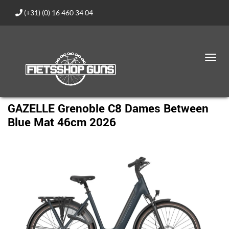
(+31) (0) 16 460 34 04
Toggl
navig
GAZELLE Grenoble C8 Dames Between
Blue Mat 46cm 2026