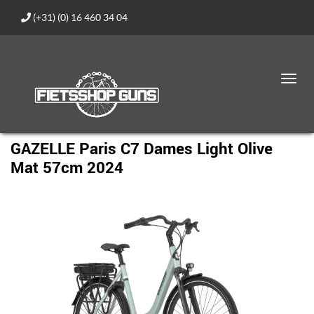
(+31) (0) 16 460 34 04
Toggl
navig
GAZELLE Paris C7 Dames Light Olive
Mat 57cm 2024