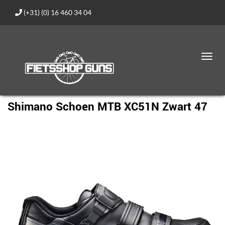
(+31) (0) 16 460 34 04
Toggl
navig
Shimano Schoen MTB XC51N Zwart 47